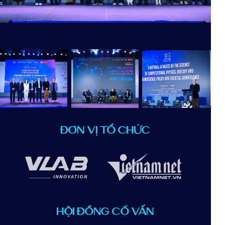
ĐƠN VỊ TỔ CHỨC
HỘI ĐỒNG CỐ VẤN