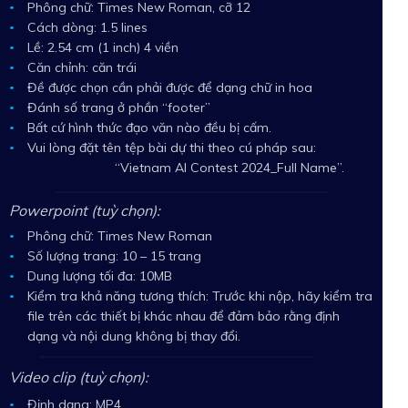
Phông chữ: Times New Roman, cỡ 12
Cách dòng: 1.5 lines
Lề: 2.54 cm (1 inch) 4 viền
Căn chỉnh: căn trái
Đề được chọn cần phải được để dạng chữ in hoa
Đánh số trang ở phần “footer”
Bất cứ hình thức đạo văn nào đều bị cấm.
Vui lòng đặt tên tệp bài dự thi theo cú pháp sau:
“Vietnam AI Contest 2024_Full Name”.
Powerpoint (tuỳ chọn):
Phông chữ: Times New Roman
Số lượng trang: 10 – 15 trang
Dung lượng tối đa: 10MB
Kiểm tra khả năng tương thích: Trước khi nộp, hãy kiểm tra
file trên các thiết bị khác nhau để đảm bảo rằng định
dạng và nội dung không bị thay đổi.
Video clip (tuỳ chọn):
Định dạng: MP4