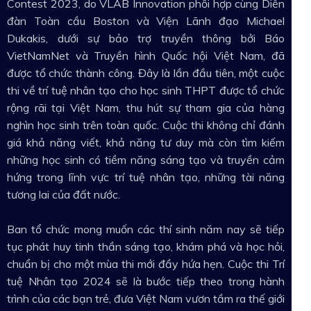
Contest 2023, do VLAB Innovation phối hợp cùng Diễn
đàn Toàn cầu Boston và Viện Lãnh đạo Michael
Dukakis, dưới sự bảo trợ truyền thông bởi Báo
VietNamNet và Truyền hình Quốc hội Việt Nam, đã
được tổ chức thành công. Đây là lần đầu tiên, một cuộc
thi về trí tuệ nhân tạo cho học sinh THPT được tổ chức
rộng rãi tại Việt Nam, thu hút sự tham gia của hàng
nghìn học sinh trên toàn quốc. Cuộc thi không chỉ đánh
giá khả năng viết, khả năng tư duy mà còn tìm kiếm
những học sinh có tiềm năng sáng tạo và truyền cảm
hứng trong lĩnh vực trí tuệ nhân tạo, những tài năng
tương lai của đất nước.
Ban tổ chức mong muốn các thí sinh năm nay sẽ tiếp
tục phát huy tinh thần sáng tạo, khám phá và học hỏi,
chuẩn bị cho một mùa thi mới đầy hứa hẹn. Cuộc thi Trí
tuệ Nhân tạo 2024 sẽ là bước tiếp theo trong hành
trình của các bạn trẻ, đưa Việt Nam vươn tầm ra thế giới