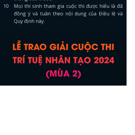
Mọi thí sinh tham gia cuộc thi được hiểu là đã
đồng ý và tuân theo nội dung của Điều lệ và
Quy định này.
LỄ TRAO GIẢI CUỘC THI
TRÍ TUỆ NHÂN TẠO 2024
(MÙA 2)